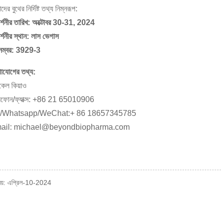
ের বুথের নির্দিষ্ট তথ্য নিম্নরূপ:
দর্শনীর তারিখ: অক্টোবর 30-31, 2024
র্শনীর স্থান: লাস ভেগাস
 নম্বর: 3929-3
াযোগের তথ্য:
কেল কিয়াও
িফোন/ফ্যাক্স: +86 21 65010906
ল/Whatsapp/WeChat:+ 86 18657345785
ail:
michael@beyondbiopharma.com
ময়: এপ্রিল-10-2024