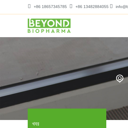
+86 18657345785
+86 13482884055
info@
খবর