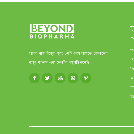
ম
ম
আমরা সারা বিশ্বের প্রায় 50টি দেশে আমাদের কোলাজেন
ব
বাল্ক পাউডার এবং জেলটিন রপ্তানি করেছি।
চি
অব
হা
কন