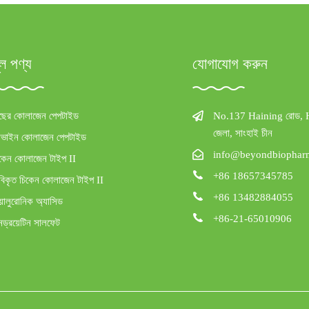
ূল পণ্য
যোগাযোগ করুন
াছের কোলাজেন পেপটাইড
No.137 Haining রোড,
জেলা, সাংহাই চীন
োভাইন কোলাজেন পেপটাইড
info@beyondbiophar
কেন কোলাজেন টাইপ II
+86 18657345785
িকৃত চিকেন কোলাজেন টাইপ II
+86 13482884055
য়ালুরোনিক অ্যাসিড
+86-21-65010906
ড্রয়েটিন সালফেট