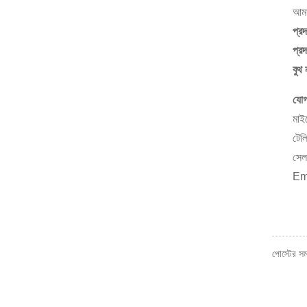
আমাদ
প্র
প্রদ
বুথ
যোগ
মাই
টেল
সে
Em
পোস্টের স