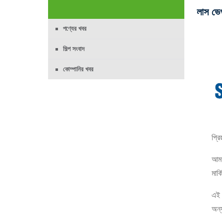
লাস ভে
পণ্যের খবর
শিল্প সংবাদ
কোম্পানির খবর
প্রি
আমা
মার
এই 
অন্