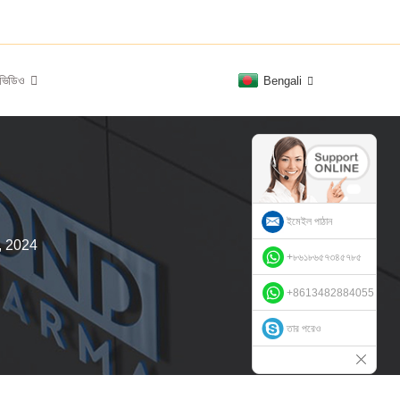
ভিডিও
Bengali
ইমেইল পাঠান
বর, 2024
+৮৬১৮৬৫৭৩৪৫৭৮৫
+8613482884055
তার পরেও