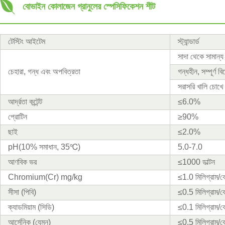
বোভাইন কোলাজেন গ্রানুলের স্পেসিফিকেশন শীট
টেস্টিং আইটেম
স্ট্যান্ডার্ড
সাদা থেকে সামান্য
চেহারা, গন্ধ এবং অপবিত্রতা
গন্ধহীন, সম্পূর্ণ 
সরাসরি খালি চোখে 
আর্দ্রতা কন্টেন্ট
≤6.0%
প্রোটিন
≥90%
ছাই
≤2.0%
pH(10% সমাধান, 35℃)
5.0-7.0
আণবিক ভর
≤1000 ডাল্টন
Chromium(Cr) mg/kg
≤1.0 মিলিগ্রাম/ক
সীসা (পিবি)
≤0.5 মিলিগ্রাম/ক
ক্যাডমিয়াম (সিডি)
≤0.1 মিলিগ্রাম/ক
আর্সেনিক (যেমন)
≤0.5 মিলিগ্রাম/ক