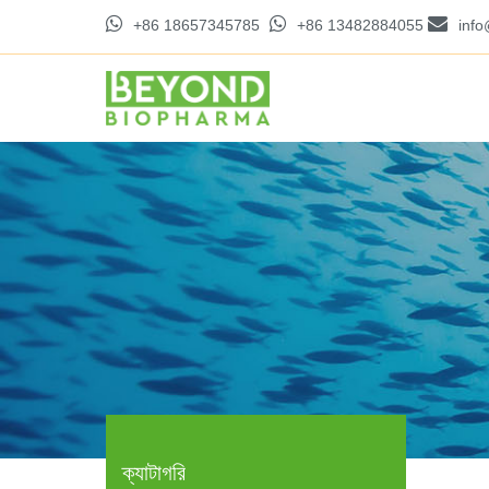
+86 18657345785
+86 13482884055
inf
ক্যাটাগরি