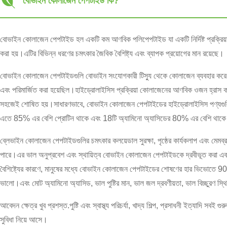
বোভাইন কোলাজেন পেপটাইড কি?
বোভাইন কোলাজেন পেপটাইড হল একটি কম আণবিক পলিপেপটাইড যা একটি নির্দিষ্ট প্রক্রি
করা হয়।এটির বিভিন্ন ধরণের চমৎকার জৈবিক বৈশিষ্ট্য এবং ব্যাপক প্রয়োগের মান রয়েছে।
বোভাইন কোলাজেন পেপটাইডগুলি বোভাইন সংযোগকারী টিস্যু থেকে কোলাজেন ব্যবহার করে শক
এবং পরিমার্জিত করা হয়েছিল।হাইড্রোলাইসিস প্রক্রিয়া কোলাজেনের আণবিক ওজন হ্রাস ক
সহজেই শোষিত হয়।সাধারণভাবে, বোভাইন কোলাজেন পেপটাইডের হাইড্রোলাইসিস পণ্য
এতে 85% এর বেশি প্রোটিন থাকে এবং 18টি অ্যামিনো অ্যাসিডের 80% এর বেশি থাক
ব্লেভাইন কোলাজেন পেপটাইডগুলির চমৎকার কলয়েডাল সুরক্ষা, পৃষ্ঠের কার্যকলাপ এবং মেমব
পারে।এর ভাল অনুপ্রবেশ এবং স্থায়িত্ব বোভাইন কোলাজেন পেপটাইডকে দ্রবীভূত করা 
বৈশিষ্ট্যের কারণে, মানুষের মধ্যে বোভাইন কোলাজেন পেপটাইডের শোষণের হার ভিভোতে 90
ভালো।এবং মোট অ্যামিনো অ্যাসিড, ভাল পুষ্টির মান, ভাল জল দ্রবণীয়তা, ভাল বিচ্ছুরণ স্থ
আবেদন ক্ষেত্র খুব প্রশস্ত.পুষ্টি এবং স্বাস্থ্য পরিচর্যা, খাদ্য শিল্প, প্রসাধনী ইত্যাদি সবই গ
সুবিধা নিয়ে আসে।