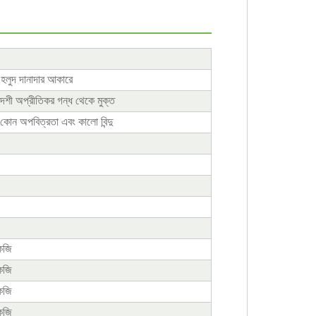
 হলুদ দানাদার আকারে
বিদেশী অপ্রীতিকর গন্ধ থেকে মুক্ত
কোন অপবিত্রতা এবং কালো বিন্দু
েজি
েজি
েজি
েজি