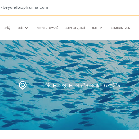
o@beyondbiopharma.com
বাড়ি
পণ্য
আমাদের সম্পর্কে
কারখানা ভ্রমণ
খবর
যোগাযোগ করুন
বাড়ি
পণ্য
বোভাইন কোলাজেন পেপটাইড